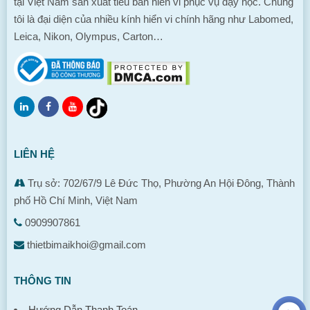
tại Việt Nam sản xuất tiêu bản hiển vi phục vụ dạy học. Chúng
tôi là đại diện của nhiều kính hiển vi chính hãng như Labomed,
Leica, Nikon, Olympus, Carton…
LIÊN HỆ
Trụ sở: 702/67/9 Lê Đức Thọ, Phường An Hội Đông, Thành
phố Hồ Chí Minh, Việt Nam
0909907861
thietbimaikhoi@gmail.com
THÔNG TIN
Hướng Dẫn Thanh Toán