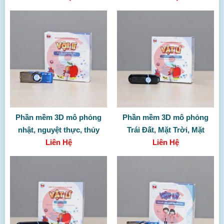
Phần mềm 3D mô phỏng
Phần mềm 3D mô phỏng
nhật, nguyệt thực, thủy
Trái Đất, Mặt Trời, Mặt
Liên Hệ
triều
Liên Hệ
Trăng