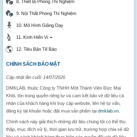
8. Thiết Bị Phòng Thí Nghiệm
9. Nội Thất Phòng Thí Nghiệm
10. Mô Hình Giảng Dạy
11. Kính Hiển Vi
12. Tiêu Bản Tế Bào
CHÍNH SÁCH BẢO MẬT
Cập nhật lần cuối: 14/07/2026
DMKLAB, thuộc Công ty TNHH Một Thành Viên Đức Mai
Khôi, tôn trọng quyền riêng tư và cam kết bảo vệ dữ liệu cá
nhân của khách hàng khi truy cập website, liên hệ tư vấn,
đăng ký tài khoản hoặc đặt mua sản phẩm tại
dmklab.vn
.
Chính sách này giải thích những dữ liệu chúng tôi có thể thu
thập, mục đích xử lý, thời gian lưu trữ, trường hợp chia sẻ dữ
liệu và cách khách hàng thực hiện các quyền đối với dữ liệu