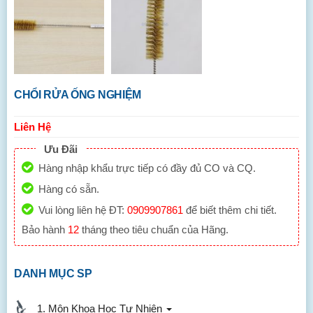
CHỔI RỬA ỐNG NGHIỆM
Liên Hệ
Ưu Đãi
Hàng nhập khẩu trực tiếp có đầy đủ CO và CQ.
Hàng có sẵn.
Vui lòng liên hệ ĐT:
0909907861
để biết thêm chi tiết.
Bảo hành
12
tháng theo tiêu chuẩn của Hãng.
DANH MỤC SP
1. Môn Khoa Học Tự Nhiên