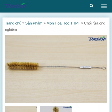
Togg
men
Trang chủ
»
Sản Phẩm
»
Môn Hóa Học THPT
»
Chổi rửa ống
nghiệm