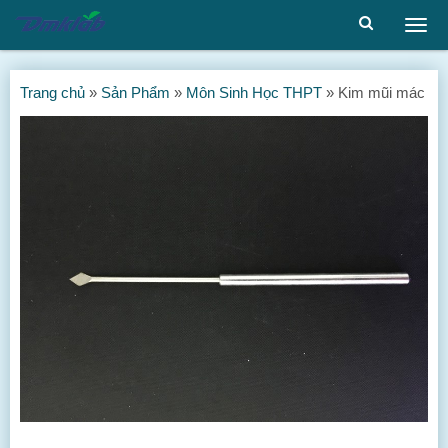
Togg
men
Trang chủ
»
Sản Phẩm
»
Môn Sinh Học THPT
»
Kim mũi mác