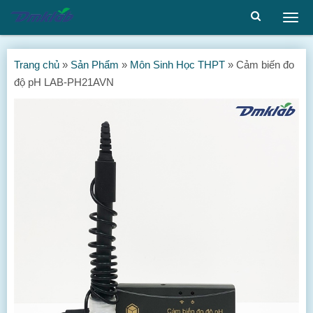
Togg
men
Trang chủ
»
Sản Phẩm
»
Môn Sinh Học THPT
»
Cảm biến đo
độ pH LAB-PH21AVN