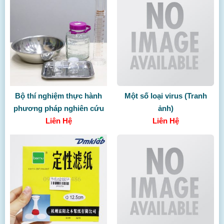
Bộ thí nghiệm thực hành
Một số loại virus (Tranh
phương pháp nghiên cứu
ảnh)
vi sinh vật và sản phẩm
Liên Hệ
Liên Hệ
ứng dụng (không gồm
TBDC)