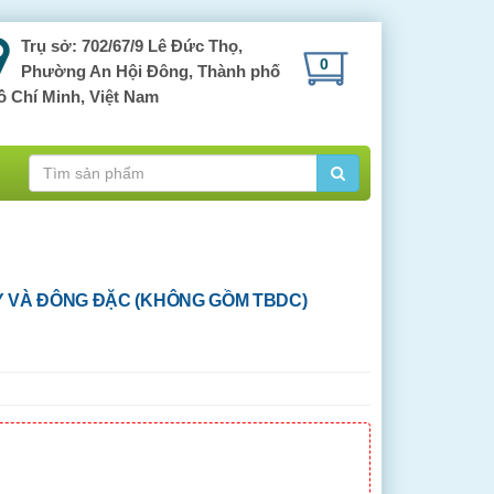
Trụ sở: 702/67/9 Lê Đức Thọ,
0
Phường An Hội Đông, Thành phố
ồ Chí Minh, Việt Nam
Y VÀ ĐÔNG ĐẶC (KHÔNG GỒM TBDC)