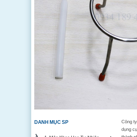
Công t
DANH MỤC SP
dụng cụ
thành p