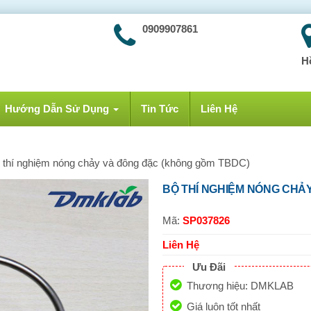
0909907861
H
Hướng Dẫn Sử Dụng
Tin Tức
Liên Hệ
 thí nghiệm nóng chảy và đông đặc (không gồm TBDC)
BỘ THÍ NGHIỆM NÓNG CHẢ
Mã:
SP037826
Liên Hệ
Ưu Đãi
Thương hiệu: DMKLAB
Giá luôn tốt nhất