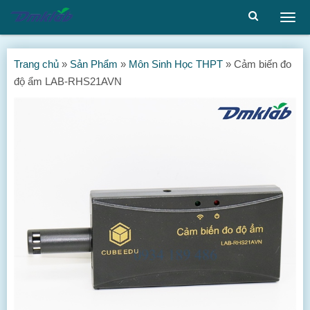
Togg
men
Trang chủ
»
Sản Phẩm
»
Môn Sinh Học THPT
»
Cảm biến đo
độ ẩm LAB-RHS21AVN