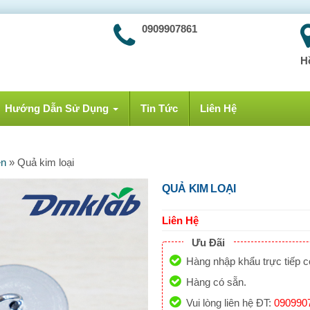
0909907861
H
Hướng Dẫn Sử Dụng
Tin Tức
Liên Hệ
ên
»
Quả kim loại
QUẢ KIM LOẠI
Liên Hệ
Ưu Đãi
Hàng nhập khẩu trực tiếp 
Hàng có sẵn.
Vui lòng liên hệ ĐT:
090990