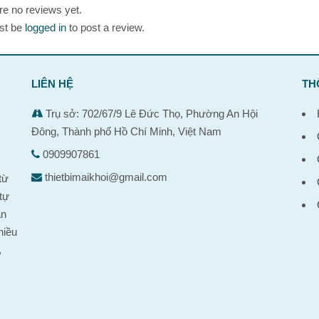
re no reviews yet.
st be
logged in
to post a review.
LIÊN HỆ
TH
Trụ sở: 702/67/9 Lê Đức Thọ, Phường An Hội
Đông, Thành phố Hồ Chí Minh, Việt Nam
0909907861
,
thietbimaikhoi@gmail.com
từ
tự
ản
hiều
,