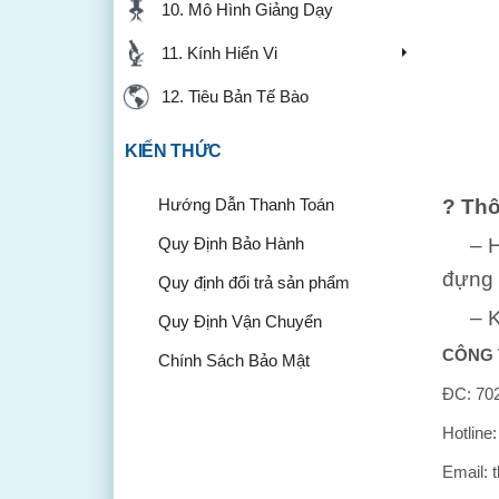
10. Mô Hình Giảng Dạy
11. Kính Hiển Vi
12. Tiêu Bản Tế Bào
KIẾN THỨC
?
Thô
Hướng Dẫn Thanh Toán
– Hộp
Quy Định Bảo Hành
đựng 
Quy định đổi trả sản phẩm
– Kíc
Quy Định Vận Chuyển
CÔNG 
Chính Sách Bảo Mật
ĐC: 702
Hotline
Email: 