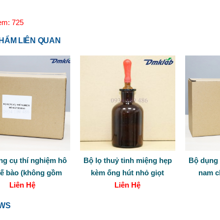
em: 725
HẨM LIÊN QUAN
ng cụ thí nghiệm hô
Bộ lọ thuỷ tinh miệng hẹp
Bộ dụng 
tế bào (không gồm
kèm ống hút nhỏ giọt
nam c
Liên Hệ
TBDC)
Liên Hệ
EWS