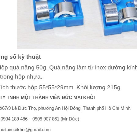
ng số kỹ thuật
 quả nặng 50g. Quả nặng làm từ inox đường kính
trong hộp nhựa.
h thước hộp 55*55*29mm. Khối lượng 215g.
TY TNHH MỘT THÀNH VIÊN ĐỨC MAI KHÔI
/67/9 Lê Đức Thọ, phường An Hội Đông, Thành phố Hồ Chí Minh.
: 0934 189 486 – 0909 907 861 (Mr Đức)
thietbimaikhoi@gmail.com