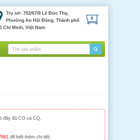
Trụ sở: 702/67/9 Lê Đức Thọ,
0
Phường An Hội Đông, Thành phố
ồ Chí Minh, Việt Nam
có đầy đủ CO và CQ.
7861
để biết thêm chi tiết.