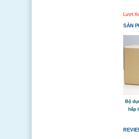
Lượt X
SẢN P
Bộ dụ
hấp 
REVI