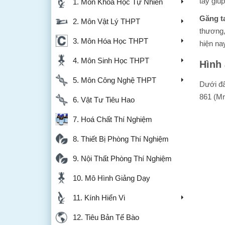
tay giúp
1. Môn Khoa Học Tự Nhiên
Găng t
2. Môn Vật Lý THPT
thương,
3. Môn Hóa Học THPT
hiện na
4. Môn Sinh Học THPT
Hình 
5. Môn Công Nghệ THPT
Dưới đâ
861 (Mr
6. Vật Tư Tiêu Hao
7. Hoá Chất Thí Nghiệm
8. Thiết Bị Phòng Thí Nghiệm
9. Nội Thất Phòng Thí Nghiệm
10. Mô Hình Giảng Dạy
11. Kính Hiển Vi
12. Tiêu Bản Tế Bào