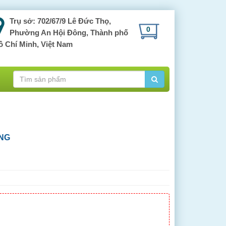
Trụ sở: 702/67/9 Lê Đức Thọ,
0
Phường An Hội Đông, Thành phố
ồ Chí Minh, Việt Nam
NG