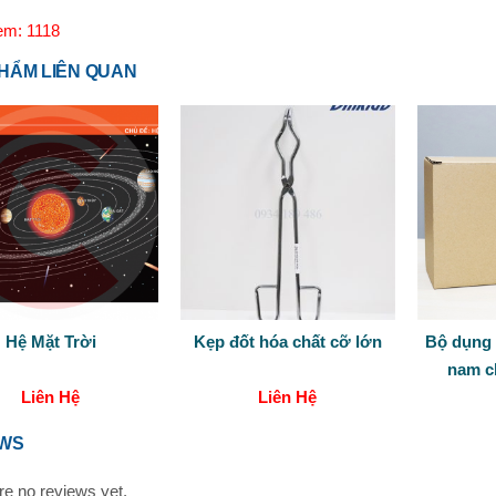
em: 1118
HẨM LIÊN QUAN
Hệ Mặt Trời
Kẹp đốt hóa chất cỡ lớn
Bộ dụng 
nam c
Liên Hệ
Liên Hệ
EWS
re no reviews yet.