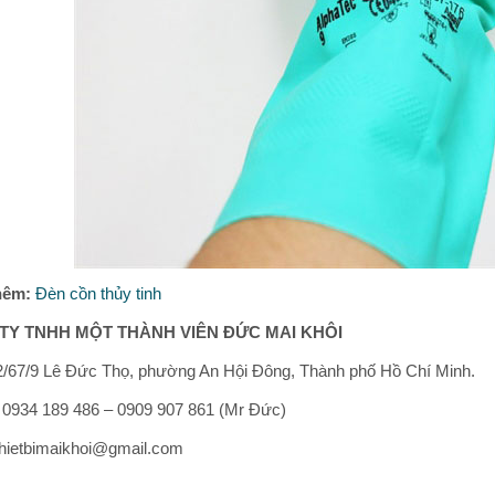
hêm:
Đèn cồn thủy tinh
TY TNHH MỘT THÀNH VIÊN ĐỨC MAI KHÔI
/67/9 Lê Đức Thọ, phường An Hội Đông, Thành phố Hồ Chí Minh.
: 0934 189 486 – 0909 907 861 (Mr Đức)
thietbimaikhoi@gmail.com