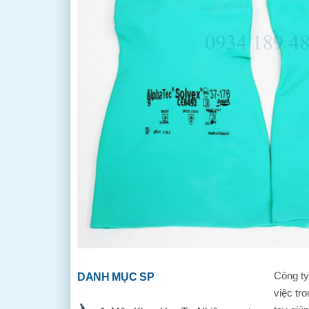
Công t
DANH MỤC SP
việc tr