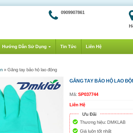
0909907861
H
Hướng Dẫn Sử Dụng
Tin Tức
Liên Hệ
ên
»
Găng tay bảo hộ lao động
GĂNG TAY BẢO HỘ LAO ĐỘ
Mã:
SP037744
Liên Hệ
Ưu Đãi
Thương hiệu: DMKLAB
Giá luôn tốt nhất