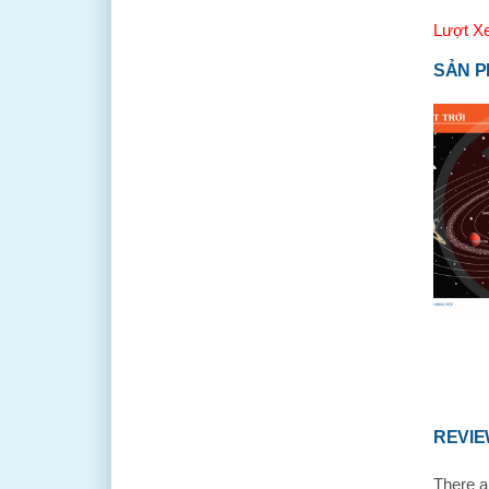
Lượt X
SẢN P
REVI
There a