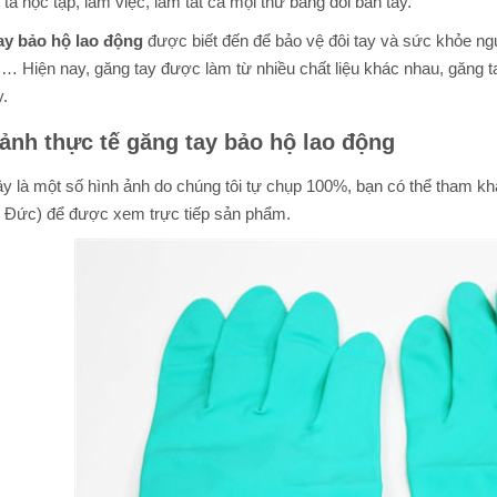
 ta học tập, làm việc, làm tất cả mọi thứ bằng đôi bàn tay.
ay bảo hộ lao động
được biết đến để bảo vệ đôi tay và sức khỏe ngư
… Hiện nay, găng tay được làm từ nhiều chất liệu khác nhau, găng t
y.
ảnh thực tế găng tay bảo hộ lao động
y là một số hình ảnh do chúng tôi tự chụp 100%, bạn có thể tham kh
 Đức) để được xem trực tiếp sản phẩm.