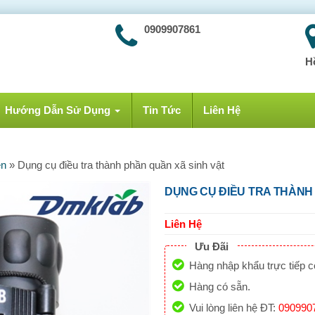
0909907861
H
Hướng Dẫn Sử Dụng
Tin Tức
Liên Hệ
ên
»
Dụng cụ điều tra thành phần quần xã sinh vật
DỤNG CỤ ĐIỀU TRA THÀNH
Liên Hệ
Ưu Đãi
Hàng nhập khẩu trực tiếp 
Hàng có sẵn.
Vui lòng liên hệ ĐT:
090990