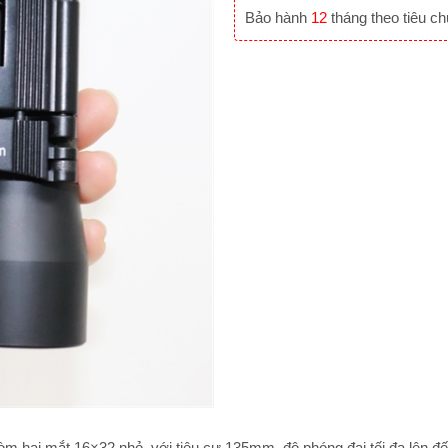
Bảo hành
12
tháng theo tiêu c
m hai mắt 16×32 nhỏ, với tiêu cự 135mm, độ phóng đại tối đa lên đ