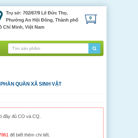
Trụ sở: 702/67/9 Lê Đức Thọ,
0
Phường An Hội Đông, Thành phố
ồ Chí Minh, Việt Nam
 PHẦN QUẦN XÃ SINH VẬT
có đầy đủ CO và CQ.
7861
để biết thêm chi tiết.