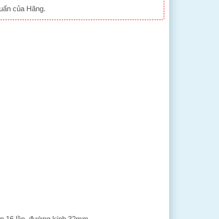
huẩn của Hãng.
ến 16 lần, đường kính 32mm.