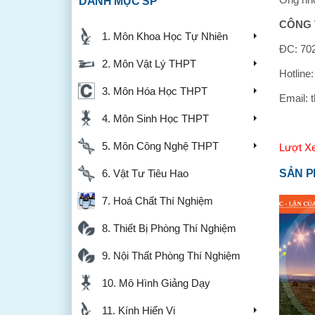
DANH MỤC SP
CÔNG 
1. Môn Khoa Học Tự Nhiên
ĐC: 702
2. Môn Vật Lý THPT
Hotline
3. Môn Hóa Học THPT
Email: 
4. Môn Sinh Học THPT
5. Môn Công Nghệ THPT
Lượt X
6. Vật Tư Tiêu Hao
SẢN P
7. Hoá Chất Thí Nghiệm
8. Thiết Bị Phòng Thí Nghiệm
9. Nội Thất Phòng Thí Nghiệm
10. Mô Hình Giảng Dạy
11. Kính Hiển Vi