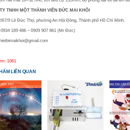
TY TNHH MỘT THÀNH VIÊN ĐỨC MAI KHÔI
/67/9 Lê Đức Thọ, phường An Hội Đông, Thành phố Hồ Chí Minh.
: 0934 189 486 – 0909 907 861 (Mr Đức)
thietbimaikhoi@gmail.com
em: 1061
HẨM LIÊN QUAN