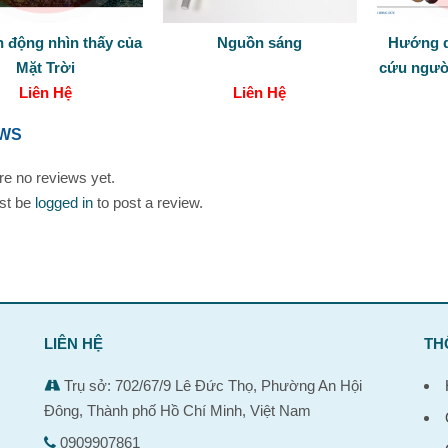
 động nhìn thấy của
Nguồn sáng
Hướng d
Mặt Trời
cứu người
Liên Hệ
Liên Hệ
bi
EWS
re no reviews yet.
st be
logged in
to post a review.
LIÊN HỆ
TH
Trụ sở: 702/67/9 Lê Đức Thọ, Phường An Hội
Đông, Thành phố Hồ Chí Minh, Việt Nam
0909907861