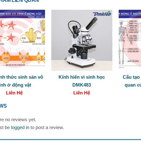
HẨM LIÊN QUAN
nh thức sinh sản vô
Kính hiển vi sinh học
Cấu tạo
ính ở động vật
DMK483
quan c
Liên Hệ
Liên Hệ
EWS
re no reviews yet.
st be
logged in
to post a review.