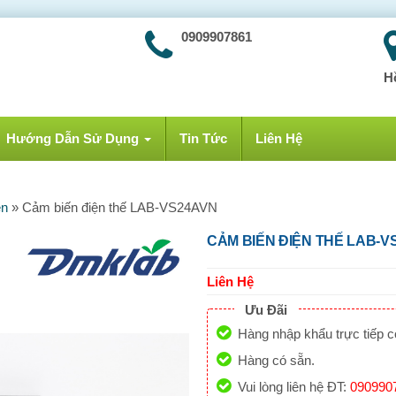
0909907861
H
Hướng Dẫn Sử Dụng
Tin Tức
Liên Hệ
ên
»
Cảm biến điện thế LAB-VS24AVN
CẢM BIẾN ĐIỆN THẾ LAB-V
Liên Hệ
Ưu Đãi
Hàng nhập khẩu trực tiếp 
Hàng có sẵn.
Vui lòng liên hệ ĐT:
090990