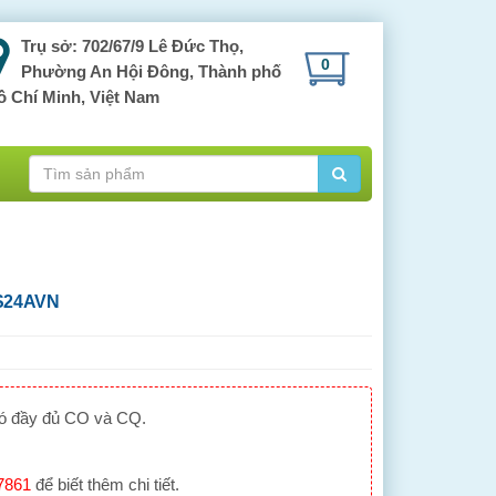
Trụ sở: 702/67/9 Lê Đức Thọ,
0
Phường An Hội Đông, Thành phố
ồ Chí Minh, Việt Nam
S24AVN
có đầy đủ CO và CQ.
7861
để biết thêm chi tiết.