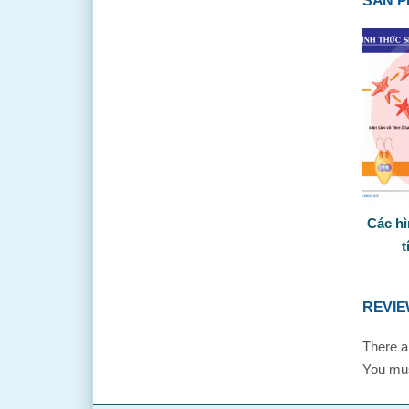
SẢN P
Các hì
t
REVI
There a
You mu