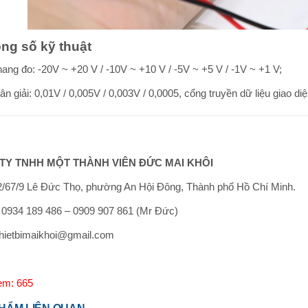
ng số kỹ thuật
hang đo: -20V ~ +20 V / -10V ~ +10 V / -5V ~ +5 V / -1V ~ +1 V;
ân giải: 0,01V / 0,005V / 0,003V / 0,0005, cổng truyền dữ liệu giao d
TY TNHH MỘT THÀNH VIÊN ĐỨC MAI KHÔI
/67/9 Lê Đức Thọ, phường An Hội Đông, Thành phố Hồ Chí Minh.
: 0934 189 486 – 0909 907 861 (Mr Đức)
thietbimaikhoi@gmail.com
em: 665