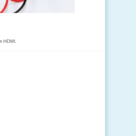
iện HDMI.