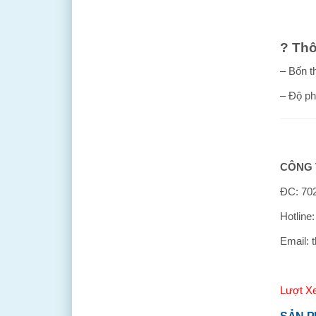
?
Thô
– Bốn t
– Độ ph
CÔNG 
ĐC: 702
Hotline
Email: 
Lượt X