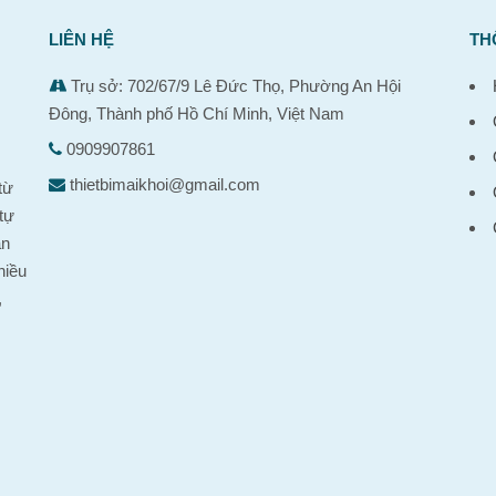
LIÊN HỆ
TH
Trụ sở: 702/67/9 Lê Đức Thọ, Phường An Hội
Đông, Thành phố Hồ Chí Minh, Việt Nam
0909907861
,
thietbimaikhoi@gmail.com
từ
tự
ản
hiều
,