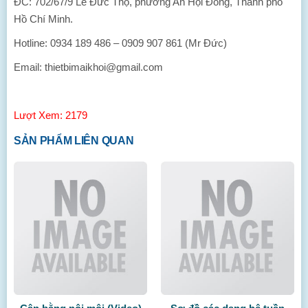
ĐC: 702/67/9 Lê Đức Thọ, phường An Hội Đông, Thành phố
Hồ Chí Minh.
Hotline: 0934 189 486 – 0909 907 861 (Mr Đức)
Email: thietbimaikhoi@gmail.com
Lượt Xem: 2179
SẢN PHẨM LIÊN QUAN