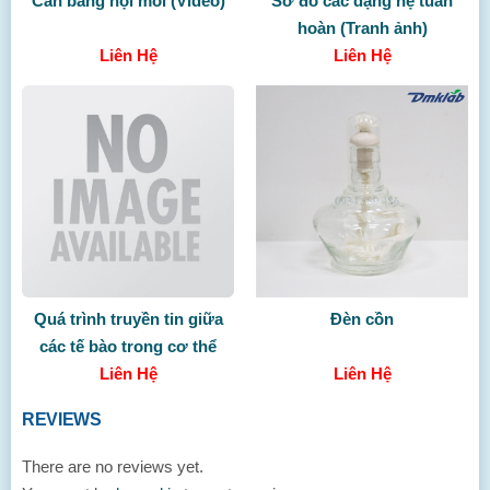
Cân bằng nội môi (Video)
Sơ đồ các dạng hệ tuần
hoàn (Tranh ảnh)
Liên Hệ
Liên Hệ
Quá trình truyền tin giữa
Đèn cồn
các tế bào trong cơ thể
Liên Hệ
(Video)
Liên Hệ
REVIEWS
There are no reviews yet.