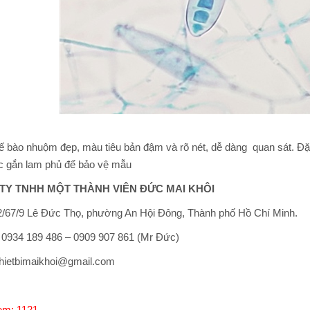
ế bào nhuộm đẹp, màu tiêu bản đậm và rõ nét, dễ dàng quan sát. Đặc 
c gắn lam phủ để bảo vệ mẫu
TY TNHH MỘT THÀNH VIÊN ĐỨC MAI KHÔI
/67/9 Lê Đức Thọ, phường An Hội Đông, Thành phố Hồ Chí Minh.
: 0934 189 486 – 0909 907 861 (Mr Đức)
thietbimaikhoi@gmail.com
em: 1121