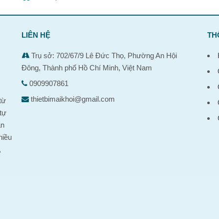
LIÊN HỆ
TH
Trụ sở: 702/67/9 Lê Đức Thọ, Phường An Hội
Đông, Thành phố Hồ Chí Minh, Việt Nam
0909907861
,
thietbimaikhoi@gmail.com
từ
tự
ản
hiều
,