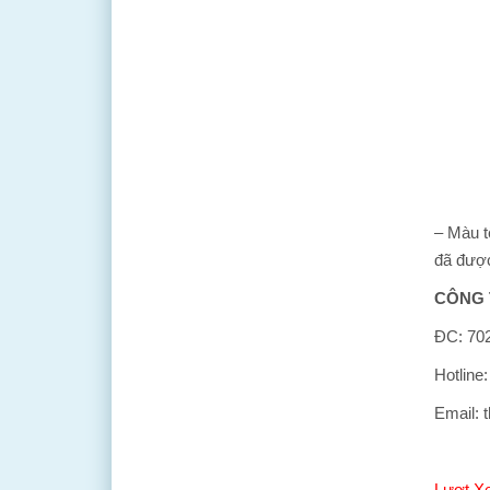
– Màu t
đã đượ
CÔNG 
ĐC: 702
Hotline
Email: 
Lượt X