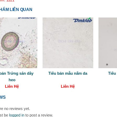
HẨM LIÊN QUAN
 bản Trứng sán dây
Tiêu bản mẫu nấm da
Tiêu 
heo
Liên Hệ
Liên Hệ
EWS
re no reviews yet.
st be
logged in
to post a review.