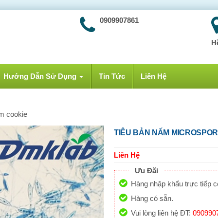
0909907861
H
Hướng Dẫn Sử Dụng
Tin Tức
Liên Hệ
m cookie
TIÊU BẢN NẤM MICROSPO
Liên Hệ
Ưu Đãi
Hàng nhập khẩu trực tiếp 
Hàng có sẵn.
Vui lòng liên hệ ĐT:
090990