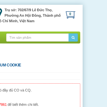
Trụ sở: 702/67/9 Lê Đức Thọ,
0
Phường An Hội Đông, Thành phố
ồ Chí Minh, Việt Nam
RUM COOKIE
có đầy đủ CO và CQ.
7861
để biết thêm chi tiết.