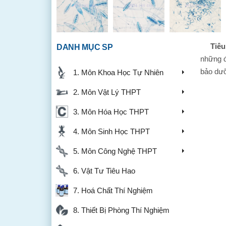
Tiêu b
DANH MỤC SP
những đ
bảo dư
1. Môn Khoa Học Tự Nhiên
2. Môn Vật Lý THPT
3. Môn Hóa Học THPT
4. Môn Sinh Học THPT
5. Môn Công Nghệ THPT
6. Vật Tư Tiêu Hao
7. Hoá Chất Thí Nghiệm
8. Thiết Bị Phòng Thí Nghiệm