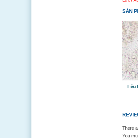
SẢN P
Tiêu
REVI
There a
You mu