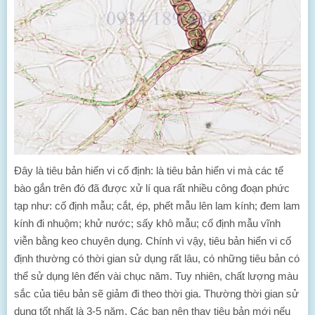
Đây là tiêu bản hiển vi cố định: là tiêu bản hiển vi mà các tế
bào gắn trên đó đã được xử lí qua rất nhiều công đoạn phức
tạp như: cố định mẫu; cắt, ép, phết mẫu lên lam kính; đem lam
kính đi nhuộm; khử nước; sấy khô mẫu; cố định mẫu vĩnh
viễn bằng keo chuyên dụng. Chính vì vậy, tiêu bản hiển vi cố
định thường có thời gian sử dụng rất lâu, có những tiêu bản có
thể sử dụng lên đến vài chục năm. Tuy nhiên, chất lượng màu
sắc của tiêu bản sẽ giảm đi theo thời gia. Thường thời gian sử
dụng tốt nhất là 3-5 năm. Các bạn nên thay tiêu bản mới nếu