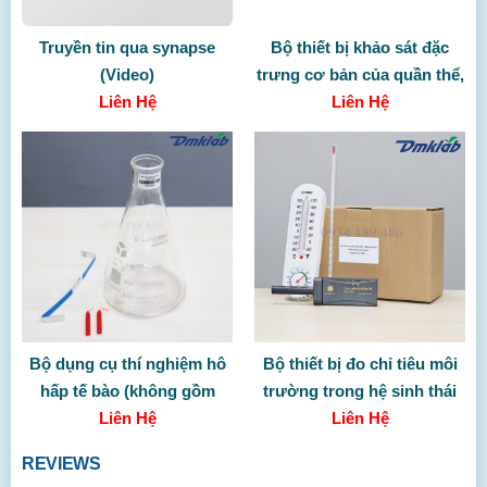
Truyền tin qua synapse
Bộ thiết bị khảo sát đặc
(Video)
trưng cơ bản của quần thể,
Liên Hệ
quần xã (Không gồm
Liên Hệ
TBDC)
Bộ dụng cụ thí nghiệm hô
Bộ thiết bị đo chỉ tiêu môi
hấp tế bào (không gồm
trường trong hệ sinh thái
Liên Hệ
TBDC)
Liên Hệ
REVIEWS