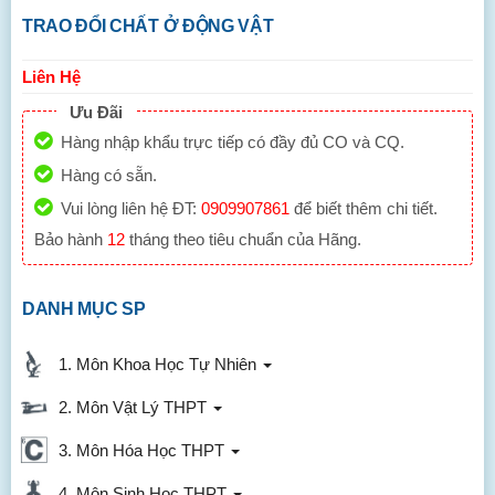
TRAO ĐỔI CHẤT Ở ĐỘNG VẬT
Liên Hệ
Ưu Đãi
Hàng nhập khẩu trực tiếp có đầy đủ CO và CQ.
Hàng có sẵn.
Vui lòng liên hệ ĐT:
0909907861
để biết thêm chi tiết.
Bảo hành
12
tháng theo tiêu chuẩn của Hãng.
DANH MỤC SP
1. Môn Khoa Học Tự Nhiên
2. Môn Vật Lý THPT
3. Môn Hóa Học THPT
4. Môn Sinh Học THPT