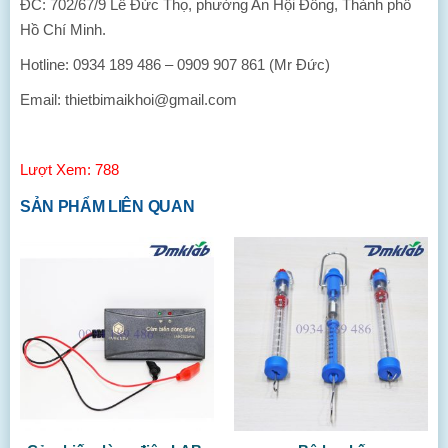
ĐC: 702/67/9 Lê Đức Thọ, phường An Hội Đông, Thành phố
Hồ Chí Minh.
Hotline: 0934 189 486 – 0909 907 861 (Mr Đức)
Email: thietbimaikhoi@gmail.com
Lượt Xem: 788
SẢN PHẨM LIÊN QUAN