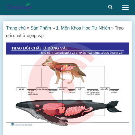
Togg
men
Trang chủ
»
Sản Phẩm
»
1. Môn Khoa Học Tự Nhiên
»
Trao
đổi chất ở động vật