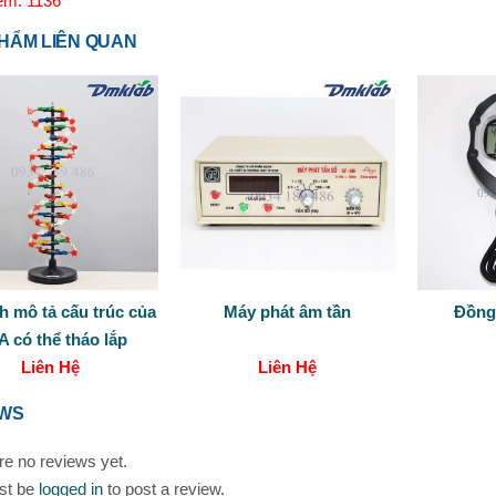
em: 1136
HẨM LIÊN QUAN
h mô tả cấu trúc của
Máy phát âm tần
Đồng
 có thể tháo lắp
Liên Hệ
Liên Hệ
EWS
re no reviews yet.
st be
logged in
to post a review.