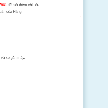
7861
để biết thêm chi tiết.
huẩn của Hãng.
i và xe gắn máy.