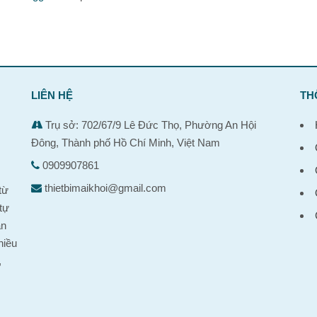
LIÊN HỆ
TH
Trụ sở: 702/67/9 Lê Đức Thọ, Phường An Hội
Đông, Thành phố Hồ Chí Minh, Việt Nam
0909907861
,
thietbimaikhoi@gmail.com
từ
tự
ản
hiều
,