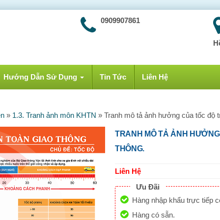
0909907861
H
Hướng Dẫn Sử Dụng
Tin Tức
Liên Hệ
ên
»
1.3. Tranh ảnh môn KHTN
»
Tranh mô tả ảnh hưởng của tốc độ tr
TRANH MÔ TẢ ẢNH HƯỞNG 
THÔNG.
Liên Hệ
Ưu Đãi
Hàng nhập khẩu trực tiếp 
Hàng có sẵn.