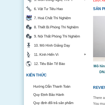
Lượt X
6. Vật Tư Tiêu Hao
SẢN P
7. Hoá Chất Thí Nghiệm
8. Thiết Bị Phòng Thí Nghiệm
9. Nội Thất Phòng Thí Nghiệm
10. Mô Hình Giảng Dạy
11. Kính Hiển Vi
12. Tiêu Bản Tế Bào
Mô hìn
DNA
KIẾN THỨC
Hướng Dẫn Thanh Toán
REVI
Quy Định Bảo Hành
There a
Quy định đổi trả sản phẩm
You mu