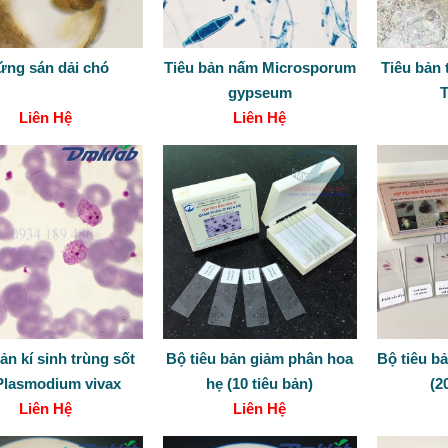
ứng sán dải chó
Tiêu bản nấm Microsporum
Tiêu bản 
gypseum
T
Liên Hệ
Liên Hệ
ản kí sinh trùng sốt
Bộ tiêu bản giảm phân hoa
Bộ tiêu b
 Plasmodium vivax
hẹ (10 tiêu bản)
(2
Liên Hệ
Liên Hệ