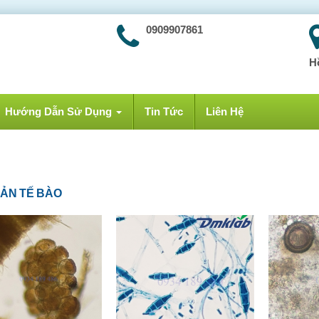
0909907861
H
Hướng Dẫn Sử Dụng
Tin Tức
Liên Hệ
BẢN TẾ BÀO