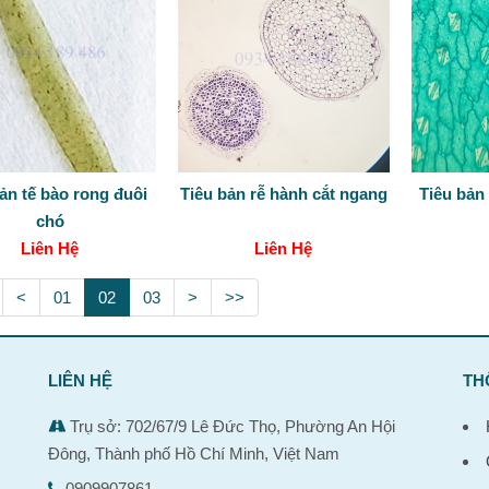
ản tế bào rong đuôi
Tiêu bản rễ hành cắt ngang
Tiêu bản
chó
Liên Hệ
Liên Hệ
<
01
02
03
>
>>
LIÊN HỆ
TH
Trụ sở: 702/67/9 Lê Đức Thọ, Phường An Hội
Đông, Thành phố Hồ Chí Minh, Việt Nam
0909907861