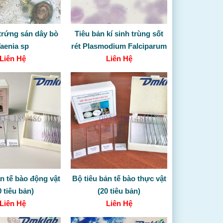
trứng sán dây bò
Tiêu bản kí sinh trùng sốt
aenia sp
rét Plasmodium Falciparum
Liên Hệ
Liên Hệ
ản tế bào động vật
Bộ tiêu bản tế bào thực vật
0 tiêu bản)
(20 tiêu bản)
Liên Hệ
Liên Hệ