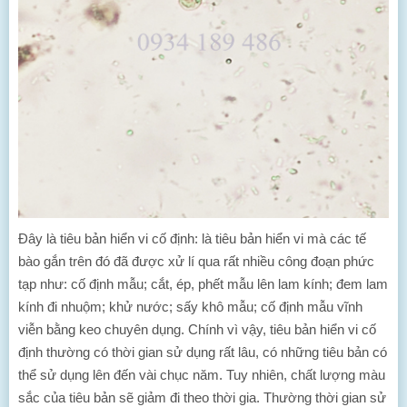
Đây là tiêu bản hiển vi cố định: là tiêu bản hiển vi mà các tế
bào gắn trên đó đã được xử lí qua rất nhiều công đoạn phức
tạp như: cố định mẫu; cắt, ép, phết mẫu lên lam kính; đem lam
kính đi nhuộm; khử nước; sấy khô mẫu; cố định mẫu vĩnh
viễn bằng keo chuyên dụng. Chính vì vậy, tiêu bản hiển vi cố
định thường có thời gian sử dụng rất lâu, có những tiêu bản có
thể sử dụng lên đến vài chục năm. Tuy nhiên, chất lượng màu
sắc của tiêu bản sẽ giảm đi theo thời gia. Thường thời gian sử