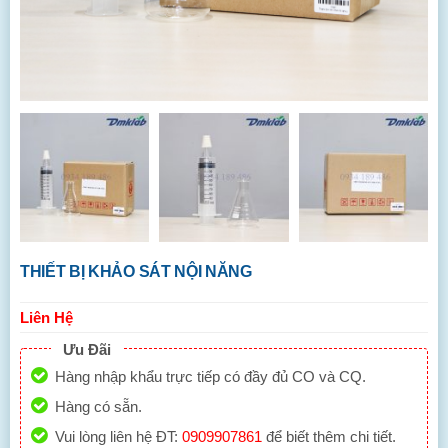
THIẾT BỊ KHẢO SÁT NỘI NĂNG
Liên Hệ
Ưu Đãi
Hàng nhập khẩu trực tiếp có đầy đủ CO và CQ.
Hàng có sẵn.
Vui lòng liên hệ ĐT:
0909907861
để biết thêm chi tiết.