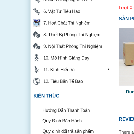
Lượt X
6. Vật Tư Tiêu Hao
SẢN P
7. Hoá Chất Thí Nghiệm
8. Thiết Bị Phòng Thí Nghiệm
9. Nội Thất Phòng Thí Nghiệm
10. Mô Hình Giảng Dạy
11. Kính Hiển Vi
12. Tiêu Bản Tế Bào
Dụn
KIẾN THỨC
Hướng Dẫn Thanh Toán
REVI
Quy Định Bảo Hành
Quy định đổi trả sản phẩm
There a