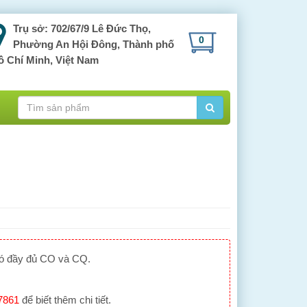
Trụ sở: 702/67/9 Lê Đức Thọ,
0
Phường An Hội Đông, Thành phố
ồ Chí Minh, Việt Nam
có đầy đủ CO và CQ.
7861
để biết thêm chi tiết.