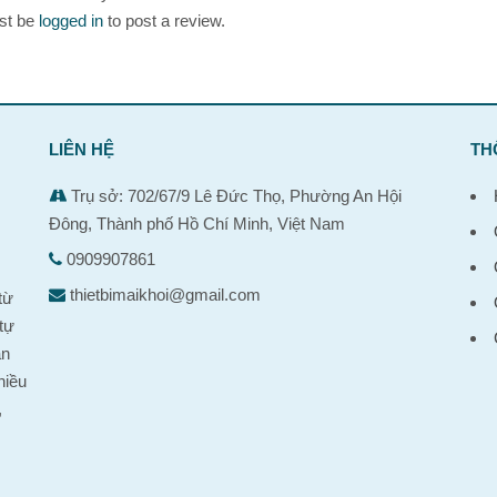
st be
logged in
to post a review.
LIÊN HỆ
TH
Trụ sở: 702/67/9 Lê Đức Thọ, Phường An Hội
Đông, Thành phố Hồ Chí Minh, Việt Nam
0909907861
,
thietbimaikhoi@gmail.com
từ
tự
ản
hiều
,