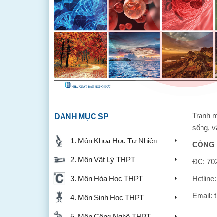
Tranh m
DANH MỤC SP
sống, v
1. Môn Khoa Học Tự Nhiên
CÔNG 
2. Môn Vật Lý THPT
ĐC: 702
3. Môn Hóa Học THPT
Hotline
Email: 
4. Môn Sinh Học THPT
5. Môn Công Nghệ THPT