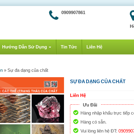
0909907861
H
Hướng Dẫn Sử Dụng
Tin Tức
Liên Hệ
ên
»
Sự đa dạng của chất
SỰ ĐA DẠNG CỦA CHẤT
Liên Hệ
Ưu Đãi
Hàng nhập khẩu trực tiếp 
Hàng có sẵn.
Vui lòng liên hệ ĐT:
090990