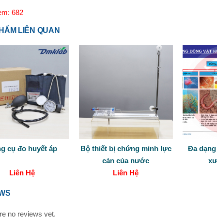
em: 682
HẨM LIÊN QUAN
g cụ đo huyết áp
Bộ thiết bị chứng minh lực
Đa dạng
cản của nước
xư
Liên Hệ
Liên Hệ
EWS
re no reviews yet.