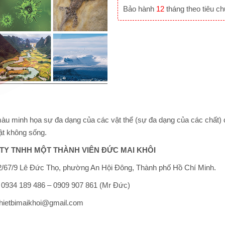
Bảo hành
12
tháng theo tiêu c
àu minh họa sự đa dạng của các vật thể (sự đa dạng của các chất) có 
ật không sống.
TY TNHH MỘT THÀNH VIÊN ĐỨC MAI KHÔI
/67/9 Lê Đức Thọ, phường An Hội Đông, Thành phố Hồ Chí Minh.
: 0934 189 486 – 0909 907 861 (Mr Đức)
thietbimaikhoi@gmail.com