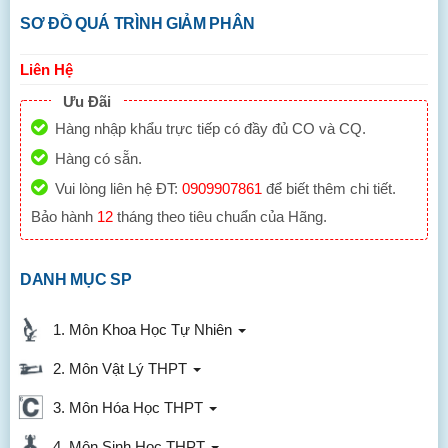
SƠ ĐỒ QUÁ TRÌNH GIẢM PHÂN
Liên Hệ
Ưu Đãi
Hàng nhập khẩu trực tiếp có đầy đủ CO và CQ.
Hàng có sẵn.
Vui lòng liên hệ ĐT:
0909907861
để biết thêm chi tiết.
Bảo hành
12
tháng theo tiêu chuẩn của Hãng.
DANH MỤC SP
1. Môn Khoa Học Tự Nhiên
2. Môn Vật Lý THPT
3. Môn Hóa Học THPT
4. Môn Sinh Học THPT