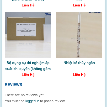
Liên Hệ
Liên Hệ
Bộ dụng cụ thí nghiệm áp
Nhiệt kế thủy ngân
suất khí quyển (không gồm
Liên Hệ
TBDC)
Liên Hệ
REVIEWS
There are no reviews yet.
You must be
logged in
to post a review.