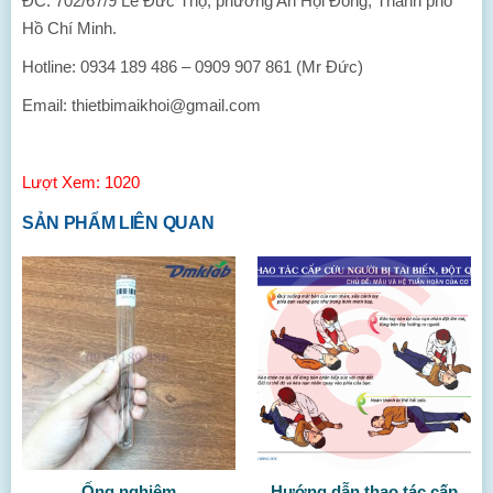
ĐC: 702/67/9 Lê Đức Thọ, phường An Hội Đông, Thành phố
Hồ Chí Minh.
Hotline: 0934 189 486 – 0909 907 861 (Mr Đức)
Email: thietbimaikhoi@gmail.com
Lượt Xem: 1020
SẢN PHẨM LIÊN QUAN
Ống nghiệm
Hướng dẫn thao tác cấp