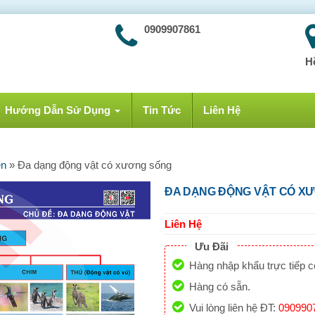
0909907861
H
Hướng Dẫn Sử Dụng
Tin Tức
Liên Hệ
ên
»
Đa dạng động vật có xương sống
ĐA DẠNG ĐỘNG VẬT CÓ X
Liên Hệ
Ưu Đãi
Hàng nhập khẩu trực tiếp 
Hàng có sẵn.
Vui lòng liên hệ ĐT:
090990