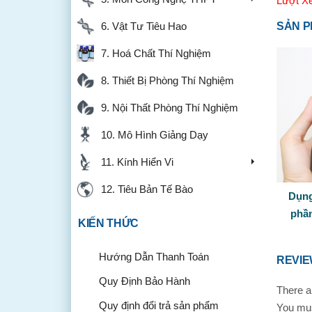
Lượt X
6. Vật Tư Tiêu Hao
SẢN P
7. Hoá Chất Thí Nghiệm
8. Thiết Bị Phòng Thí Nghiệm
9. Nội Thất Phòng Thí Nghiệm
10. Mô Hình Giảng Dạy
11. Kính Hiển Vi
12. Tiêu Bản Tế Bào
Dụng
phần
KIẾN THỨC
Hướng Dẫn Thanh Toán
REVI
Quy Định Bảo Hành
There a
Quy định đổi trả sản phẩm
You mu