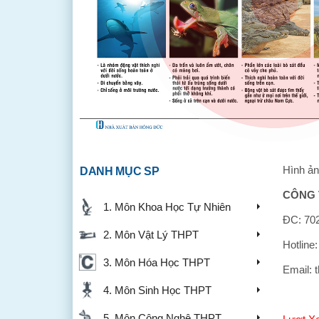
Hình ản
DANH MỤC SP
CÔNG 
1. Môn Khoa Học Tự Nhiên
ĐC: 702
2. Môn Vật Lý THPT
Hotline
3. Môn Hóa Học THPT
Email: 
4. Môn Sinh Học THPT
5. Môn Công Nghệ THPT