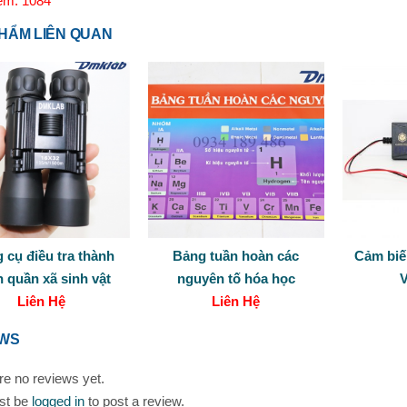
em: 1084
HẨM LIÊN QUAN
 cụ điều tra thành
Bảng tuần hoàn các
Cảm biế
 quần xã sinh vật
nguyên tố hóa học
Liên Hệ
Liên Hệ
EWS
re no reviews yet.
st be
logged in
to post a review.