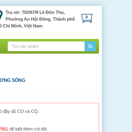
Trụ sở: 702/67/9 Lê Đức Thọ,
0
Phường An Hội Đông, Thành phố
ồ Chí Minh, Việt Nam
ƯƠNG SỐNG
có đầy đủ CO và CQ.
7861
để biết thêm chi tiết.