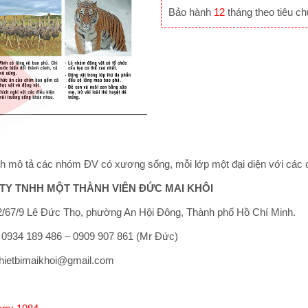
Bảo hành
12
tháng theo tiêu c
h mô tả các nhóm ĐV có xương sống, mỗi lớp một đại diện với các c
TY TNHH MỘT THÀNH VIÊN ĐỨC MAI KHÔI
/67/9 Lê Đức Thọ, phường An Hội Đông, Thành phố Hồ Chí Minh.
: 0934 189 486 – 0909 907 861 (Mr Đức)
thietbimaikhoi@gmail.com