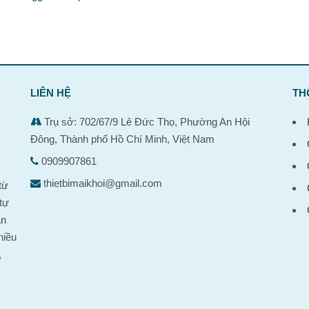
LIÊN HỆ
TH
Trụ sở: 702/67/9 Lê Đức Thọ, Phường An Hội
Đông, Thành phố Hồ Chí Minh, Việt Nam
0909907861
,
thietbimaikhoi@gmail.com
từ
tự
ản
hiều
,