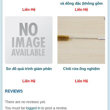
và đông đặc (không gồm
Liên Hệ
Liên Hệ
TBDC)
Sơ đồ quá trình giảm phân
Chổi rửa ống nghiệm
Liên Hệ
Liên Hệ
REVIEWS
There are no reviews yet.
You must be
logged in
to post a review.