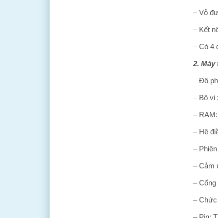
– Vỏ đư
– Kết n
– Có 4 
2. Máy 
– Độ ph
– Bộ vi
– RAM:
– Hệ đi
– Phiên
– Cảm ứ
– Cổng 
– Chức 
– Pin: T