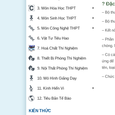
? Đặc
3. Môn Hóa Học THPT
– Bộ th
4. Môn Sinh Học THPT
– Bộ th
5. Môn Công Nghệ THPT
– Kết n
6. Vật Tư Tiêu Hao
– Phần 
chóng. 
7. Hoá Chất Thí Nghiệm
– Có cá
8. Thiết Bị Phòng Thí Nghiệm
ứng để 
tên, loạ
9. Nội Thất Phòng Thí Nghiệm
– Chức 
10. Mô Hình Giảng Dạy
11. Kính Hiển Vi
12. Tiêu Bản Tế Bào
KIẾN THỨC