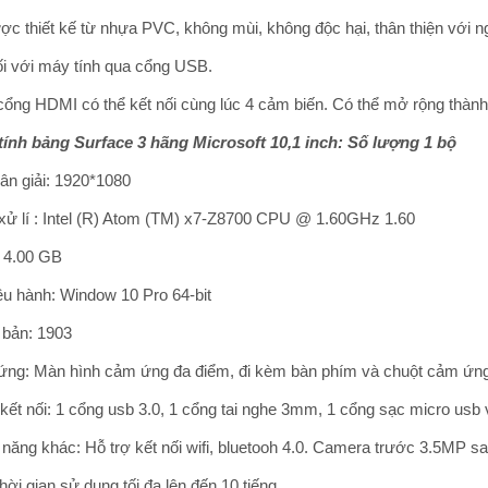
ợc thiết kế từ nhựa PVC, không mùi, không độc hại, thân thiện với 
ối với máy tính qua cổng USB.
cổng HDMI có thể kết nối cùng lúc 4 cảm biến. Có thể mở rộng thành
tính bảng Surface 3 hãng Microsoft 10,1 inch: Số lượng 1 bộ
ân giải: 1920*1080
 xử lí : Intel (R) Atom (TM) x7-Z8700 CPU @ 1.60GHz 1.60
 4.00 GB
ều hành: Window 10 Pro 64-bit
 bản: 1903
ng: Màn hình cảm ứng đa điểm, đi kèm bàn phím và chuột cảm ứng
kết nối: 1 cổng usb 3.0, 1 cổng tai nghe 3mm, 1 cổng sạc micro usb
năng khác: Hỗ trợ kết nối wifi, bluetooh 4.0. Camera trước 3.5MP 
hời gian sử dụng tối đa lên đến 10 tiếng.