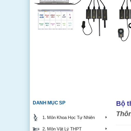
Bộ t
DANH MỤC SP
Thôn
1. Môn Khoa Học Tự Nhiên
2. Môn Vật Lý THPT