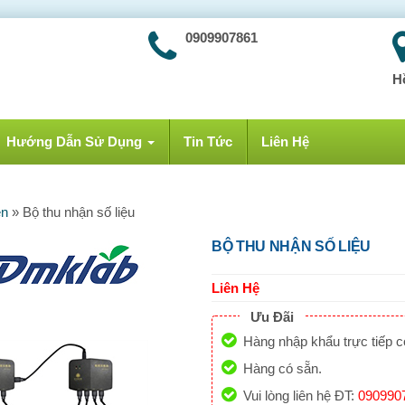
0909907861
H
Hướng Dẫn Sử Dụng
Tin Tức
Liên Hệ
ên
»
Bộ thu nhận số liệu
BỘ THU NHẬN SỐ LIỆU
Liên Hệ
Ưu Đãi
Hàng nhập khẩu trực tiếp 
Hàng có sẵn.
Vui lòng liên hệ ĐT:
090990