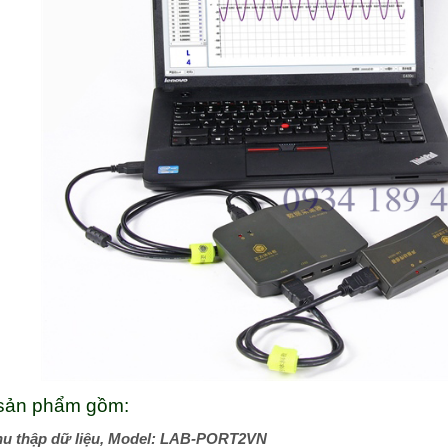
sản phẩm gồm:
thu thập dữ liệu, Model: LAB-PORT2VN