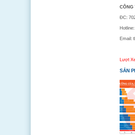
CÔNG 
ĐC: 702
Hotline
Email: 
Lượt X
SẢN P