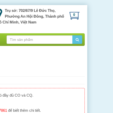
Trụ sở: 702/67/9 Lê Đức Thọ,
0
Phường An Hội Đông, Thành phố
ồ Chí Minh, Việt Nam
có đầy đủ CO và CQ.
7861
để biết thêm chi tiết.