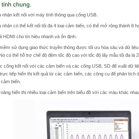
 tính chung.
u nhận kết nối với máy tính thông qua cổng USB.
u nhận có thể kết nối tối đa 4 loại cảm biến, có thể mở rộng thành 8 
ối HDMI cho tín hiệu nhanh và ổn định.
mềm sử dụng giao thức truyền thông được tối ưu hóa sâu và dữ liệu t
Nó có thể hỗ trợ chế độ đệm tốc độ cao với tốc độ lấy mẫu tối đa là 
c cổng kết nối với các cảm biến và các cổng USB, SD để xuất dữ l
trực tiếp hiển thị kết quả từ các cảm biến, các công cụ để phân tích
i cảm biến.
năng hiển thị nhiều loại cảm biến trên biểu đồ với các màu khác nha