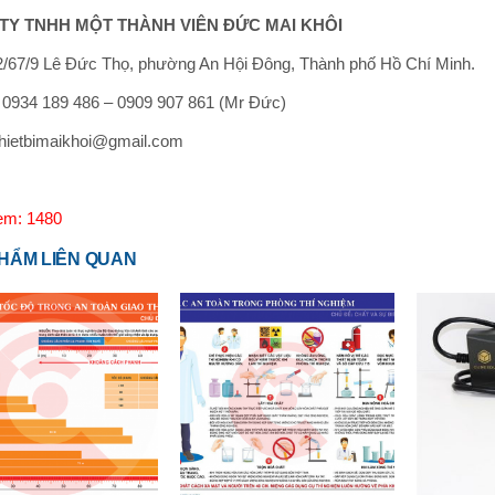
TY TNHH MỘT THÀNH VIÊN ĐỨC MAI KHÔI
/67/9 Lê Đức Thọ, phường An Hội Đông, Thành phố Hồ Chí Minh.
: 0934 189 486 – 0909 907 861 (Mr Đức)
thietbimaikhoi@gmail.com
em: 1480
HẨM LIÊN QUAN