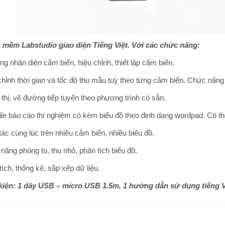
 mềm Labstudio giao diện Tiếng Việt. Với các chức năng:
ng nhận diện cảm biến, hiệu chỉnh, thiết lập cảm biến.
chỉnh thời gian và tốc độ thu mẫu tuỳ theo từng cảm biến. Chức năng c
 thị, vẽ đường tiếp tuyến theo phương trình có sẵn.
file báo cáo thí nghiệm có kèm biểu đồ theo định dạng wordpad. Có thể
tác cùng lúc trên nhiều cảm biến, nhiều biểu đồ.
năng phóng to, thu nhỏ, phân tích biểu đồ.
tích, thống kê, sắp xếp dữ liệu.
kiện: 1 dây USB – micro USB 1.5m, 1 hướng dẫn sử dụng tiếng V